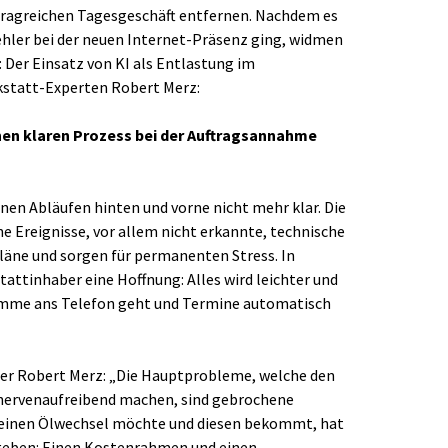
rtragreichen Tagesgeschäft entfernen. Nachdem es
hler bei der neuen Internet-Präsenz ging, widmen
: Der Einsatz von KI als Entlastung im
erkstatt-Experten Robert Merz:
inen klaren Prozess bei der Auftragsannahme
en Abläufen hinten und vorne nicht mehr klar. Die
 Ereignisse, vor allem nicht erkannte, technische
läne und sorgen für permanenten Stress. In
attinhaber eine Hoffnung: Alles wird leichter und
Stimme ans Telefon geht und Termine automatisch
er Robert Merz: „Die Hauptprobleme, welche den
d nervenaufreibend machen, sind gebrochene
 einen Ölwechsel möchte und diesen bekommt, hat
egeben: Einen Kostenrahmen und einen