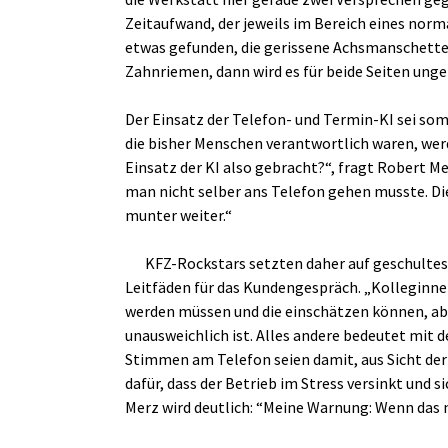
Zeitaufwand, der jeweils im Bereich eines nor
etwas gefunden, die gerissene Achsmanschette,
Zahnriemen, dann wird es für beide Seiten ung
Der Einsatz der Telefon- und Termin-KI sei somi
die bisher Menschen verantwortlich waren, we
Einsatz der KI also gebracht?“, fragt Robert Me
man nicht selber ans Telefon gehen musste. Di
munter weiter.“
KFZ-Rockstars setzten daher auf geschultes
Leitfäden für das Kundengespräch. „Kolleginnen
werden müssen und die einschätzen können, ab
unausweichlich ist. Alles andere bedeutet mit de
Stimmen am Telefon seien damit, aus Sicht der 
dafür, dass der Betrieb im Stress versinkt und
Merz wird deutlich: “Meine Warnung: Wenn das nö