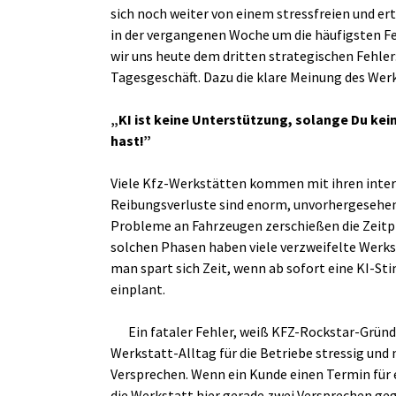
sich noch weiter von einem stressfreien und e
in der vergangenen Woche um die häufigsten Fe
wir uns heute dem dritten strategischen Fehler
Tagesgeschäft. Dazu die klare Meinung des W
„KI ist keine Unterstützung, solange Du ke
hast!”
Viele Kfz-Werkstätten kommen mit ihren intern
Reibungsverluste sind enorm, unvorhergesehene
Probleme an Fahrzeugen zerschießen die Zeitp
solchen Phasen haben viele verzweifelte Werkst
man spart sich Zeit, wenn ab sofort eine KI-
einplant.
Ein fataler Fehler, weiß KFZ-Rockstar-Gründ
Werkstatt-Alltag für die Betriebe stressig un
Versprechen. Wenn ein Kunde einen Termin für
die Werkstatt hier gerade zwei Versprechen g