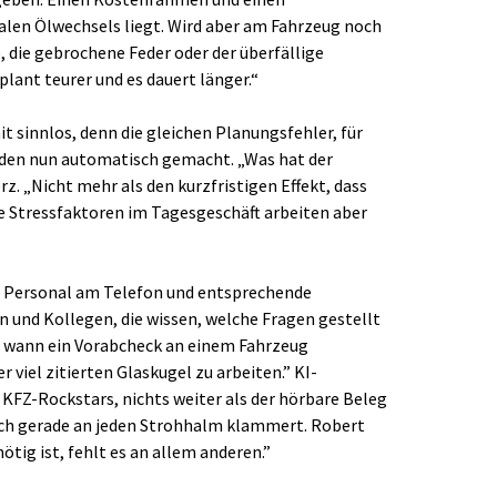
malen Ölwechsels liegt. Wird aber am Fahrzeug noch
 die gebrochene Feder oder der überfällige
eplant teurer und es dauert länger.“
t sinnlos, denn die gleichen Planungsfehler, für
rden nun automatisch gemacht. „Was hat der
rz. „Nicht mehr als den kurzfristigen Effekt, dass
e Stressfaktoren im Tagesgeschäft arbeiten aber
 Personal am Telefon und entsprechende
 und Kollegen, die wissen, welche Fragen gestellt
 wann ein Vorabcheck an einem Fahrzeug
r viel zitierten Glaskugel zu arbeiten.” KI-
KFZ-Rockstars, nichts weiter als der hörbare Beleg
 sich gerade an jeden Strohhalm klammert. Robert
tig ist, fehlt es an allem anderen.”