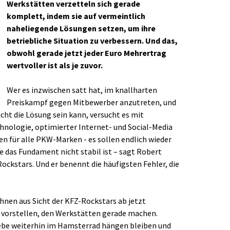
Werkstätten verzetteln sich gerade
komplett, indem sie auf vermeintlich
naheliegende Lösungen setzen, um ihre
betriebliche Situation zu verbessern. Und das,
obwohl gerade jetzt jeder Euro Mehrertrag
wertvoller ist als je zuvor.
Wer es inzwischen satt hat, im knallharten
Preiskampf gegen Mitbewerber anzutreten, und
icht die Lösung sein kann, versucht es mit
hnologie, optimierter Internet- und Social-Media
 für alle PKW-Marken - es sollen endlich wieder
ge das Fundament nicht stabil ist – sagt Robert
ockstars. Und er benennt die häufigsten Fehler, die
hnen aus Sicht der KFZ-Rockstars ab jetzt
r vorstellen, den Werkstätten gerade machen.
triebe weiterhin im Hamsterrad hängen bleiben und