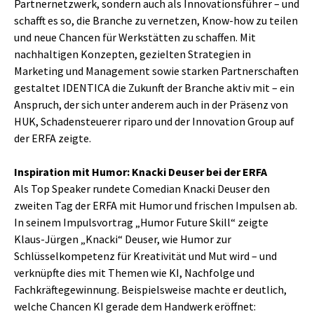
Partnernetzwerk, sondern auch als Innovationsführer – und
schafft es so, die Branche zu vernetzen, Know-how zu teilen
und neue Chancen für Werkstätten zu schaffen. Mit
nachhaltigen Konzepten, gezielten Strategien in
Marketing und Management sowie starken Partnerschaften
gestaltet IDENTICA die Zukunft der Branche aktiv mit – ein
Anspruch, der sich unter anderem auch in der Präsenz von
HUK, Schadensteuerer riparo und der Innovation Group auf
der ERFA zeigte.
Inspiration mit Humor: Knacki Deuser bei der ERFA
Als Top Speaker rundete Comedian Knacki Deuser den
zweiten Tag der ERFA mit Humor und frischen Impulsen ab.
In seinem Impulsvortrag „Humor Future Skill“ zeigte
Klaus-Jürgen „Knacki“ Deuser, wie Humor zur
Schlüsselkompetenz für Kreativität und Mut wird – und
verknüpfte dies mit Themen wie KI, Nachfolge und
Fachkräftegewinnung. Beispielsweise machte er deutlich,
welche Chancen KI gerade dem Handwerk eröffnet: